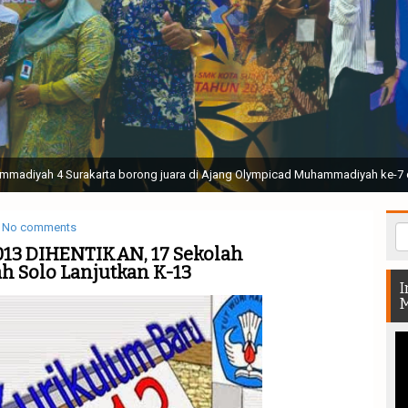
ak Suci Perguruan Muhammadiyah ( TSPM ) di Stadion Manahan Solo || Ir. H. 
rtunjukan bendera dan tari memukau seluruh Muktamar dan Muktamirin yang 
No comments
13 DIHENTIKAN, 17 Sekolah
Solo Lanjutkan K-13
I
M