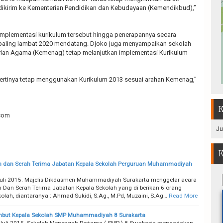
 dikirim ke Kementerian Pendidikan dan Kebudayaan (Kemendikbud),”
implementasi kurikulum tersebut hingga penerapannya secara
 paling lambat 2020 mendatang. Djoko juga menyampaikan sekolah
rian Agama (Kemenag) tetap melanjutkan implementasi Kurikulum
rtinya tetap menggunakan Kurikulum 2013 sesuai arahan Kemenag,”
K
com
Ju
K
n dan Serah Terima Jabatan Kepala Sekolah Perguruan Muhammadiyah
Juli 2015. Majelis Dikdasmen Muhammadiyah Surakarta menggelar acara
n Dan Serah Terima Jabatan Kepala Sekolah yang di berikan 6 orang
kolah, diantaranya : Ahmad Sukidi, S.Ag., M.Pd, Muzaini, S.Ag…
Read More
mbut Kepala Sekolah SMP Muhammadiyah 8 Surakarta
 Juli 2015. Sekolah Menengah Pertama ( SMP ) 8 Surakarta mengadakan