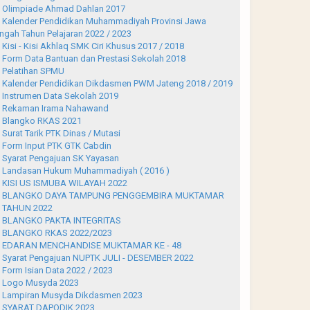
Olimpiade Ahmad Dahlan 2017
Kalender Pendidikan Muhammadiyah Provinsi Jawa
ngah Tahun Pelajaran 2022 / 2023
Kisi - Kisi Akhlaq SMK Ciri Khusus 2017 / 2018
Form Data Bantuan dan Prestasi Sekolah 2018
Pelatihan SPMU
Kalender Pendidikan Dikdasmen PWM Jateng 2018 / 2019
Instrumen Data Sekolah 2019
Rekaman Irama Nahawand
Blangko RKAS 2021
Surat Tarik PTK Dinas / Mutasi
Form Input PTK GTK Cabdin
Syarat Pengajuan SK Yayasan
Landasan Hukum Muhammadiyah ( 2016 )
KISI US ISMUBA WILAYAH 2022
BLANGKO DAYA TAMPUNG PENGGEMBIRA MUKTAMAR
 TAHUN 2022
BLANGKO PAKTA INTEGRITAS
BLANGKO RKAS 2022/2023
EDARAN MENCHANDISE MUKTAMAR KE - 48
Syarat Pengajuan NUPTK JULI - DESEMBER 2022
Form Isian Data 2022 / 2023
Logo Musyda 2023
Lampiran Musyda Dikdasmen 2023
SYARAT DAPODIK 2023