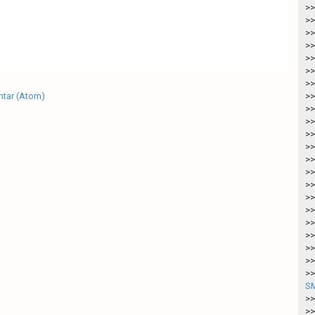
>>
>>
>>
>>
>>
>>
>>
tar (Atom)
>>
>>
>>
>>
>>
>>
>>
>>
>>
>>
>>
>>
>>
>>
>>
SM
>>
>>