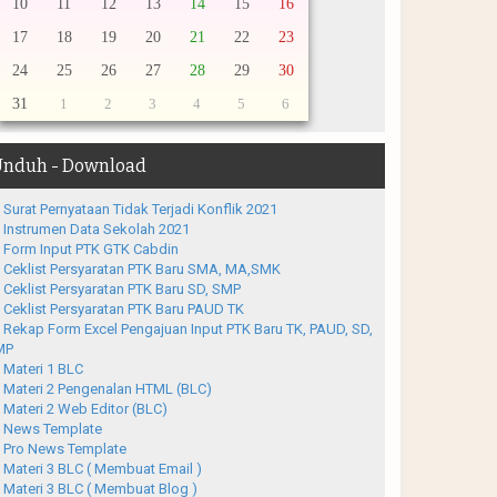
10
11
12
13
14
15
16
17
18
19
20
21
22
23
24
25
26
27
28
29
30
31
1
2
3
4
5
6
nduh - Download
Surat Pernyataan Tidak Terjadi Konflik 2021
Instrumen Data Sekolah 2021
Form Input PTK GTK Cabdin
Ceklist Persyaratan PTK Baru SMA, MA,SMK
Ceklist Persyaratan PTK Baru SD, SMP
Ceklist Persyaratan PTK Baru PAUD TK
Rekap Form Excel Pengajuan Input PTK Baru TK, PAUD, SD,
MP
Materi 1 BLC
Materi 2 Pengenalan HTML (BLC)
Materi 2 Web Editor (BLC)
News Template
Pro News Template
Materi 3 BLC ( Membuat Email )
Materi 3 BLC ( Membuat Blog )