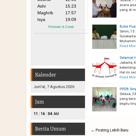
acara pis
yang di m
Buka Pua
Senin, 13
Surakarta
Muhammadi
Read Mor
Selamat H
Jakarta, 
keberlang
Hal ini s
Kalender
Read Mor
Jum'at, 7 Agustus 2026
PPDB Smp
Selasa, 2
yang bers
Jam
begitu ti
:
:
11
16
35
AM
Berita Umum
← Posting Lebih Baru