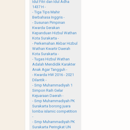
Idul Fitri dan Idul Adha
1437 H -
- Tiga Tips Mahir
Berbahasa Inggris -
- Susunan Pimpinan
Kwarda Gerakan
Kepanduan Hizbul Wathan
Kota Surakarta -
- Perkemahan Akbar Hizbul
Wathan Kwartir Daerah
Kota Surakarta -
- Tugas Hizbul Wathan
Adalah Mendidik Karakter
Anak Agar Tangguh -
- Kwarda HW 2016 - 2021
Dilantik -
- Smp Muhammadiyah 1
Simpon Raih Gelar
Kejuaraan Daerah -
- Smp Muhammadiyah PK
Surakarta borong juara
lomba islamic competition
-
- Smp Muhammadiyah PK
Surakarta Peringkat UN