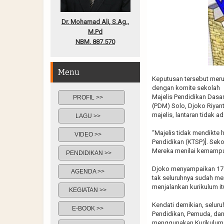
Dr. Mohamad Ali, S.Ag.,
M.Pd
NBM. 887.570
Menu
Keputusan tersebut meru
dengan komite sekolah
Majelis Pendidikan Das
PROFIL >>
(PDM) Solo, Djoko Riyan
majelis, lantaran tidak 
LAGU >>
“Majelis tidak mendikte 
VIDEO >>
Pendidikan (KTSP)]. Seko
Mereka menilai kemampuan
PENDIDIKAN >>
Djoko menyampaikan 17 se
AGENDA >>
tak seluruhnya sudah me
menjalankan kurikulum it
KEGIATAN >>
Kendati demikian, selur
E-BOOK >>
Pendidikan, Pemuda, dan 
menggunakan Kurikulum 