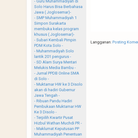
- Guru Muhammadiyah di
Solo Harus Bisa Berbahasa
Jawa ( Joglosemar)-
- SMP Muhammadiyah 1
Simpon Surakarta
membuka kelas program
khusus ( Joglosemar)-
- Subari Kembali Pimpin
Langganan:
Posting Komen
PDM Kota Solo -
- Muhammadiyah Solo
lantik 201 pengurus -
- SD Alam Surya Mentari
Melukis Media Bambu -
- Jurnal PPDB Online SMA
di Solo -
- Muktamar HW ke 3 Disolo
akan di hadiri Gubernur
Jawa Tengah -
- Ribuan Pandu Hadiri
Pembukaan Muktamar HW
Ke 3 Disolo -
- Terpilih Kwartir Pusat
Hizbul Wathan Muchdi PR -
- Maklumat Keputusan PP
Muhammadiyah Penentuan