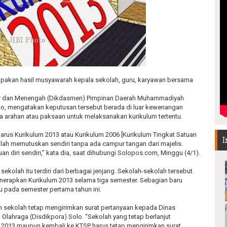
pakan hasil musyawarah kepala sekolah, guru, karyawan bersama
ar dan Menengah (Dikdasmen) Pimpinan Daerah Muhammadiyah
to, mengatakan keputusan tersebut berada di luar kewenangan
ada arahan atau paksaan untuk melaksanakan kurikulum tertentu.
harus Kurikulum 2013 atau Kurikulum 2006 [Kurikulum Tingkat Satuan
I
lah memutuskan sendiri tanpa ada campur tangan dari majelis.
 diri sendiri,” kata dia, saat dihubungi Solopos.com, Minggu (4/1).
kolah itu terdiri dari berbagai jenjang. Sekolah-sekolah tersebut
nerapkan Kurikulum 2013 selama tiga semester. Sebagian baru
u pada semester pertama tahun ini.
uh sekolah tetap mengirimkan surat pertanyaan kepada Dinas
Olahraga (Disdikpora) Solo. “Sekolah yang tetap berlanjut
2013 maupun kembali ke KTSP harus tetap mengirimkan surat.