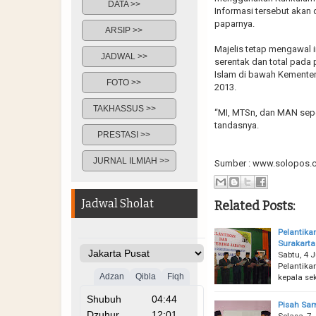
DATA >>
Informasi tersebut akan
paparnya.
ARSIP >>
Majelis tetap mengawal 
JADWAL >>
serentak dan total pada
Islam di bawah Kemente
FOTO >>
2013.
TAKHASSUS >>
“MI, MTSn, dan MAN sepe
tandasnya.
PRESTASI >>
JURNAL ILMIAH >>
Sumber : www.solopos.
Jadwal Sholat
Related Posts:
Pelantika
Surakarta
Sabtu, 4 
Pelantika
kepala se
Pisah Sa
Selasa, 7