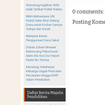
Wamenag Ingatkan ASN
tidak Terlibat Politik Praktis
0 comments:
BMH-Mahasiswa UIN
Posting Kom
Peduli Gelar Aksi Galang
Dana untuk Korban Gempa
Turkiye dan Suriah
Malaysia Awasi
Penggunaan Dana Zakat
Dubes Zuhairi Misrawi
Berbincang Pribumisasi
Islam Ala Gus Dur Depan
Kader NU Tunisia
Kemenag: Ketahanan
Keluarga Cegah Persoalan
Perceraian Hingga KDRT
dalam Pernikahan
Daftar Berita Majelis
Pendidikan