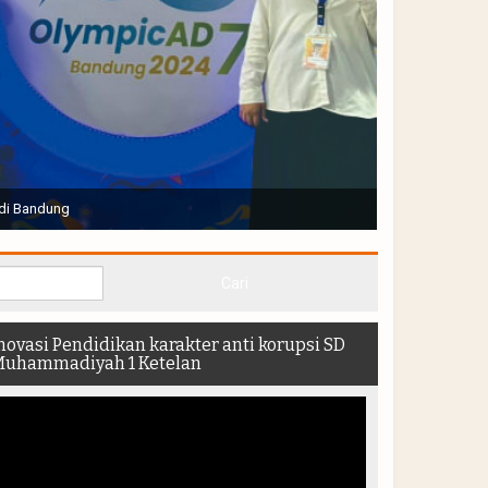
Joko Widodo selaku Presiden RI membuka Acara Muktamar
hadir di dalam stadion
novasi Pendidikan karakter anti korupsi SD
uhammadiyah 1 Ketelan