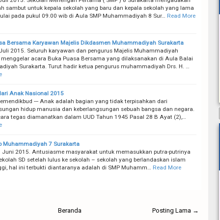
ah sambut untuk kepala sekolah yang baru dan kepala sekolah yang lama
ulai pada pukul 09.00 wib di Aula SMP Muhammadiyah 8 Sur…
Read More
sa Bersama Karyawan Majelis Dikdasmen Muhammadiyah Surakarta
 Juli 2015. Seluruh karyawan dan pengurus Majelis Muhammadiyah
 menggelar acara Buka Puasa Bersama yang dilaksanakan di Aula Balai
yah Surakarta. Turut hadir ketua pengurus muhammadiyah Drs. H. …
e
ari Anak Nasional 2015
Kemendikbud --- Anak adalah bagian yang tidak terpisahkan dari
sungan hidup manusia dan keberlangsungan sebuah bangsa dan negara.
ecara tegas diamanatkan dalam UUD Tahun 1945 Pasal 28 B Ayat (2),…
e
 Muhammadiyah 7 Surakarta
3 Juni 2015. Antusiasme masyarakat untuk memasukkan putra-putrinya
ekolah SD setelah lulus ke sekolah – sekolah yang berlandaskan islam
nggi, hal ini terbukti diantaranya adalah di SMP Muhamm…
Read More
Beranda
Posting Lama →