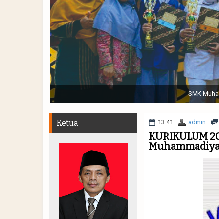
Sabtu, 19 November 2022. (dari kiri) Pertunjukan Tap
Muhammadiyah 48 || Pe
Ketua
13.41
admin
KURIKULUM 20
Muhammadiyah 