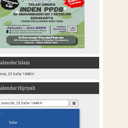
alender Islam
mat, 23 Safar 1448 H
alender Hijriyah
▦
-