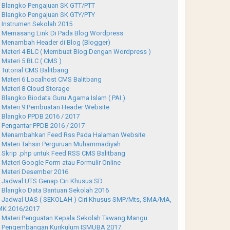
Blangko Pengajuan SK GTT/PTT
Blangko Pengajuan SK GTY/PTY
Instrumen Sekolah 2015
Memasang Link Di Pada Blog Wordpress
Menambah Header di Blog (Blogger)
Materi 4 BLC ( Membuat Blog Dengan Wordpress )
Materi 5 BLC ( CMS )
Tutorial CMS Balitbang
Materi 6 Localhost CMS Balitbang
Materi 8 Cloud Storage
Blangko Biodata Guru Agama Islam ( PAI )
Materi 9 Pembuatan Header Website
Blangko PPDB 2016 / 2017
Pengantar PPDB 2016 / 2017
Menambahkan Feed Rss Pada Halaman Website
Materi Tahsin Perguruan Muhammadiyah
Skrip .php untuk Feed RSS CMS Balitbang
Materi Google Form atau Formulir Online
Materi Desember 2016
Jadwal UTS Genap Ciri Khusus SD
Blangko Data Bantuan Sekolah 2016
Jadwal UAS ( SEKOLAH ) Ciri Khusus SMP/Mts, SMA/MA,
K 2016/2017
Materi Penguatan Kepala Sekolah Tawang Mangu
Pengembangan Kurikulum ISMUBA 2017