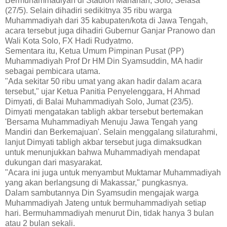
Bermuhammadiyah di Stadion Manahan, Solo, Selasa
(27/5). Selain dihadiri sedikitnya 35 ribu warga
Muhammadiyah dari 35 kabupaten/kota di Jawa Tengah,
acara tersebut juga dihadiri Gubernur Ganjar Pranowo dan
Wali Kota Solo, FX Hadi Rudyatmo.
Sementara itu, Ketua Umum Pimpinan Pusat (PP)
Muhammadiyah Prof Dr HM Din Syamsuddin, MA hadir
sebagai pembicara utama.
"Ada sekitar 50 ribu umat yang akan hadir dalam acara
tersebut," ujar Ketua Panitia Penyelenggara, H Ahmad
Dimyati, di Balai Muhammadiyah Solo, Jumat (23/5).
Dimyati mengatakan tabligh akbar tersebut bertemakan
'Bersama Muhammadiyah Menuju Jawa Tengah yang
Mandiri dan Berkemajuan'. Selain menggalang silaturahmi,
lanjut Dimyati tabligh akbar tersebut juga dimaksudkan
untuk menunjukkan bahwa Muhammadiyah mendapat
dukungan dari masyarakat.
"Acara ini juga untuk menyambut Muktamar Muhammadiyah
yang akan berlangsung di Makassar," pungkasnya.
Dalam sambutannya Din Syamsudin mengajak warga
Muhammadiyah Jateng untuk bermuhammadiyah setiap
hari. Bermuhammadiyah menurut Din, tidak hanya 3 bulan
atau 2 bulan sekali.