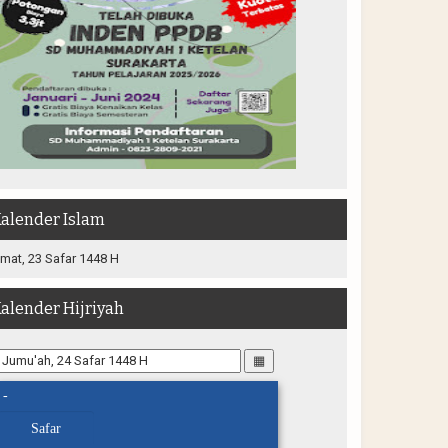
alender Islam
mat, 23 Safar 1448 H
alender Hijriyah
▦
-