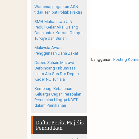
Wamenag Ingatkan ASN
tidak Terlibat Politik Praktis
BMH-Mahasiswa UIN
Peduli Gelar Aksi Galang
Dana untuk Korban Gempa
Turkiye dan Suriah
Malaysia Awasi
Penggunaan Dana Zakat
Langganan:
Posting Komen
Dubes Zuhairi Misrawi
Berbincang Pribumisasi
Islam Ala Gus Dur Depan
Kader NU Tunisia
Kemenag: Ketahanan
Keluarga Cegah Persoalan
Perceraian Hingga KDRT
dalam Pernikahan
Daftar Berita Majelis
Pendidikan