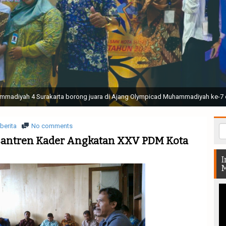
ak Suci Perguruan Muhammadiyah ( TSPM ) di Stadion Manahan Solo || Ir. H. 
rtunjukan bendera dan tari memukau seluruh Muktamar dan Muktamirin yang 
berita
No comments
antren Kader Angkatan XXV PDM Kota
I
M