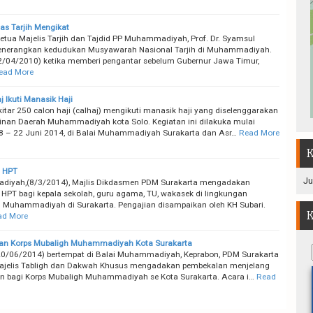
as Tarjih Mengikat
etua Majelis Tarjih dan Tajdid PP Muhammadiyah, Prof. Dr. Syamsul
nerangkan kedudukan Musyawarah Nasional Tarjih di Muhammadiyah.
/04/2010) ketika memberi pengantar sebelum Gubernur Jawa Timur,
ead More
j Ikuti Manasik Haji
kitar 250 calon haji (calhaj) mengikuti manasik haji yang diselenggarakan
inan Daerah Muhammadiyah kota Solo. Kegiatan ini dilakuka mulai
8 – 22 Juni 2014, di Balai Muhammadiyah Surakarta dan Asr…
Read More
K
n HPT
Ju
iyah,(8/3/2014), Majlis Dikdasmen PDM Surakarta mengadakan
 HPT bagi kepala sekolah, guru agama, TU, wakasek di lingkungan
 Muhammadiyah di Surakarta. Pengajian disampaikan oleh KH Subari.
K
ad More
an Korps Mubaligh Muhammadiyah Kota Surakarta
20/06/2014) bertempat di Balai Muhammadiyah, Keprabon, PDM Surakarta
ajelis Tabligh dan Dakwah Khusus mengadakan pembekalan menjelang
 bagi Korps Mubaligh Muhammadiyah se Kota Surakarta. Acara i…
Read