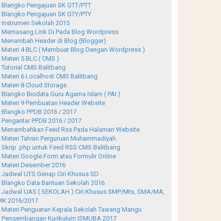
Blangko Pengajuan SK GTT/PTT
Blangko Pengajuan SK GTY/PTY
Instrumen Sekolah 2015
Memasang Link Di Pada Blog Wordpress
Menambah Header di Blog (Blogger)
Materi 4 BLC ( Membuat Blog Dengan Wordpress )
Materi 5 BLC ( CMS )
Tutorial CMS Balitbang
Materi 6 Localhost CMS Balitbang
Materi 8 Cloud Storage
Blangko Biodata Guru Agama Islam ( PAI )
Materi 9 Pembuatan Header Website
Blangko PPDB 2016 / 2017
Pengantar PPDB 2016 / 2017
Menambahkan Feed Rss Pada Halaman Website
Materi Tahsin Perguruan Muhammadiyah
Skrip .php untuk Feed RSS CMS Balitbang
Materi Google Form atau Formulir Online
Materi Desember 2016
Jadwal UTS Genap Ciri Khusus SD
Blangko Data Bantuan Sekolah 2016
Jadwal UAS ( SEKOLAH ) Ciri Khusus SMP/Mts, SMA/MA,
K 2016/2017
Materi Penguatan Kepala Sekolah Tawang Mangu
Pengembangan Kurikulum ISMUBA 2017