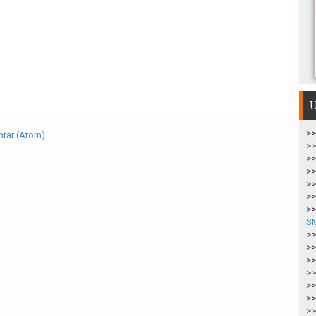
U
>>
tar (Atom)
>>
>>
>>
>>
>>
>>
S
>>
>>
>>
>>
>>
>>
>>