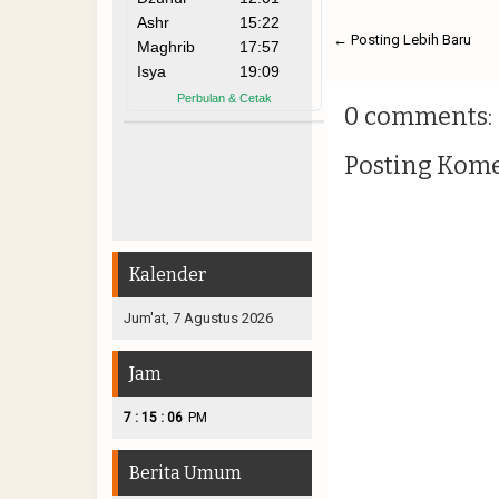
← Posting Lebih Baru
0 comments:
Posting Kom
Kalender
Jum'at, 7 Agustus 2026
Jam
:
:
7
15
07
PM
Berita Umum