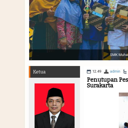
Sabtu, 19 November 2022. (dari kiri) Pertunjukan Tap
Muhammadiyah 48 || Pe
Ketua
12.49
admin
Penutupan Pes
Surakarta