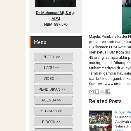
Dr. Mohamad Ali, S.Ag.,
M.Pd
NBM. 887.570
Majelis Pembina Kader P
Menu
pesantren kader angkata
Dikdasmen PDM Kota Sur
oleh ketua PDM Kota Sur
PROFIL >>
45 orang, sampai akhir p
masing santri. Diharapk
LAGU >>
Muhammadiyah di wilaya
Tambak gambar kiri, sala
dan kritik dan gambar k
VIDEO >>
Sumber : www.umm.ac.i
PENDIDIKAN >>
Related Posts:
AGENDA >>
KEGIATAN >>
Ribuan wa
Puluhan 
Aisyiyah 
E-BOOK >>
Selain di
More