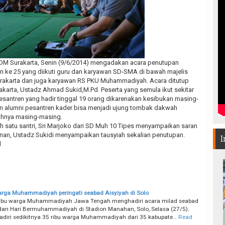
DM Surakarta, Senin (9/6/2014) mengadakan acara penutupan
n ke 25 yang diikuti guru dan karyawan SD-SMA di bawah majelis
akarta dan juga karyawan RS PKU Muhammadiyah. Acara ditutup
akarta, Ustadz Ahmad Sukid,M.Pd. Peserta yang semula ikut sekitar
esantren yang hadir tinggal 19 orang dikarenakan kesibukan masing-
an alumni pesantren kader bisa menjadi ujung tombak dakwah
hnya masing-masing.
h satu santri, Sri Marjoko dari SD Muh 10 Tipes menyampaikan saran
anan, Ustadz Sukidi menyampaikan tausyiah sekalian penutupan.
I
d
rga Muhammadiyah peringati seabad Aisyiyah di Solo
ribu warga Muhammadiyah Jawa Tengah menghadiri acara milad seabad
dan Hari Bermuhammadiyah di Stadion Manahan, Solo, Selasa (27/5).
hadiri sedikitnya 35 ribu warga Muhammadiyah dari 35 kabupate…
Read