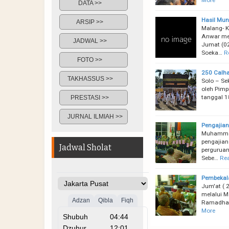
DATA >>
Hasil Mun
ARSIP >>
Malang- K
Anwar me
JADWAL >>
Jumat (02
Soeka…
R
FOTO >>
250 Calha
TAKHASSUS >>
Solo – Se
oleh Pimp
tanggal 1
PRESTASI >>
JURNAL ILMIAH >>
Pengajia
Muhammad
pengajian
Jadwal Sholat
perguruan
Sebe…
Re
Pembekal
Jum'at ( 
melalui M
Ramadhan
More