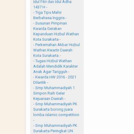
Idul Fitri dan Idul Adha
1437 H -
- Tiga Tips Mahir
Berbahasa Inggris -
- Susunan Pimpinan
Kwarda Gerakan
Kepanduan Hizbul Wathan
Kota Surakarta -
- Perkemahan Akbar Hizbul
Wathan Kwartir Daerah
Kota Surakarta -
- Tugas Hizbul Wathan
Adalah Mendidik Karakter
Anak Agar Tangguh -
- Kwarda HW 2016 - 2021
Dilantik -
- Smp Muhammadiyah 1
Simpon Raih Gelar
Kejuaraan Daerah -
- Smp Muhammadiyah PK
Surakarta borong juara
lomba islamic competition
-
- Smp Muhammadiyah PK
Surakarta Peringkat UN