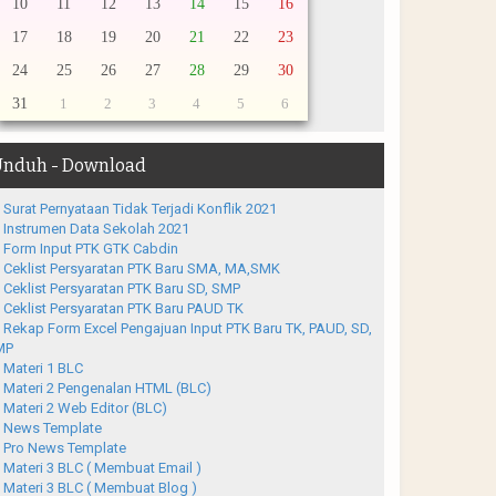
10
11
12
13
14
15
16
17
18
19
20
21
22
23
24
25
26
27
28
29
30
31
1
2
3
4
5
6
nduh - Download
Surat Pernyataan Tidak Terjadi Konflik 2021
Instrumen Data Sekolah 2021
Form Input PTK GTK Cabdin
Ceklist Persyaratan PTK Baru SMA, MA,SMK
Ceklist Persyaratan PTK Baru SD, SMP
Ceklist Persyaratan PTK Baru PAUD TK
Rekap Form Excel Pengajuan Input PTK Baru TK, PAUD, SD,
MP
Materi 1 BLC
Materi 2 Pengenalan HTML (BLC)
Materi 2 Web Editor (BLC)
News Template
Pro News Template
Materi 3 BLC ( Membuat Email )
Materi 3 BLC ( Membuat Blog )