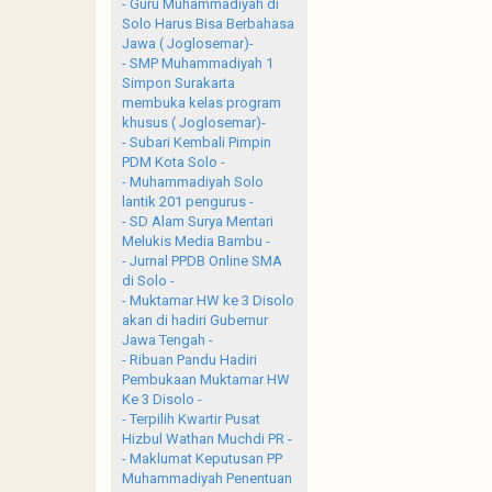
- Guru Muhammadiyah di
Solo Harus Bisa Berbahasa
Jawa ( Joglosemar)-
- SMP Muhammadiyah 1
Simpon Surakarta
membuka kelas program
khusus ( Joglosemar)-
- Subari Kembali Pimpin
PDM Kota Solo -
- Muhammadiyah Solo
lantik 201 pengurus -
- SD Alam Surya Mentari
Melukis Media Bambu -
- Jurnal PPDB Online SMA
di Solo -
- Muktamar HW ke 3 Disolo
akan di hadiri Gubernur
Jawa Tengah -
- Ribuan Pandu Hadiri
Pembukaan Muktamar HW
Ke 3 Disolo -
- Terpilih Kwartir Pusat
Hizbul Wathan Muchdi PR -
- Maklumat Keputusan PP
Muhammadiyah Penentuan