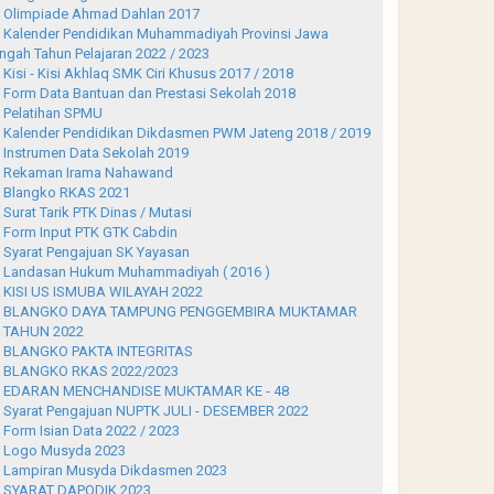
Olimpiade Ahmad Dahlan 2017
Kalender Pendidikan Muhammadiyah Provinsi Jawa
ngah Tahun Pelajaran 2022 / 2023
Kisi - Kisi Akhlaq SMK Ciri Khusus 2017 / 2018
Form Data Bantuan dan Prestasi Sekolah 2018
Pelatihan SPMU
Kalender Pendidikan Dikdasmen PWM Jateng 2018 / 2019
Instrumen Data Sekolah 2019
Rekaman Irama Nahawand
Blangko RKAS 2021
Surat Tarik PTK Dinas / Mutasi
Form Input PTK GTK Cabdin
Syarat Pengajuan SK Yayasan
Landasan Hukum Muhammadiyah ( 2016 )
KISI US ISMUBA WILAYAH 2022
BLANGKO DAYA TAMPUNG PENGGEMBIRA MUKTAMAR
 TAHUN 2022
BLANGKO PAKTA INTEGRITAS
BLANGKO RKAS 2022/2023
EDARAN MENCHANDISE MUKTAMAR KE - 48
Syarat Pengajuan NUPTK JULI - DESEMBER 2022
Form Isian Data 2022 / 2023
Logo Musyda 2023
Lampiran Musyda Dikdasmen 2023
SYARAT DAPODIK 2023