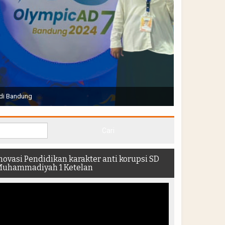
Joko Widodo selaku Presiden RI membuka Acara Muktamar
hadir di dalam stadion
novasi Pendidikan karakter anti korupsi SD
uhammadiyah 1 Ketelan